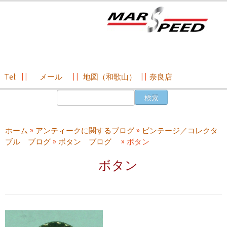
Tel:
||
メール
||
地図（和歌山）
||
奈良店
コ
検
ン
索:
テ
ン
ホーム
»
アンティークに関するブログ
»
ビンテージ／コレクタ
ツ
ブル ブログ
»
ボタン ブログ
»
ボタン
へ
ス
ボタン
キ
ッ
プ