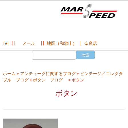
Tel:
||
メール
||
地図（和歌山）
||
奈良店
コ
検
ン
索:
テ
ン
ホーム
»
アンティークに関するブログ
»
ビンテージ／コレクタ
ツ
ブル ブログ
»
ボタン ブログ
»
ボタン
へ
ス
ボタン
キ
ッ
プ