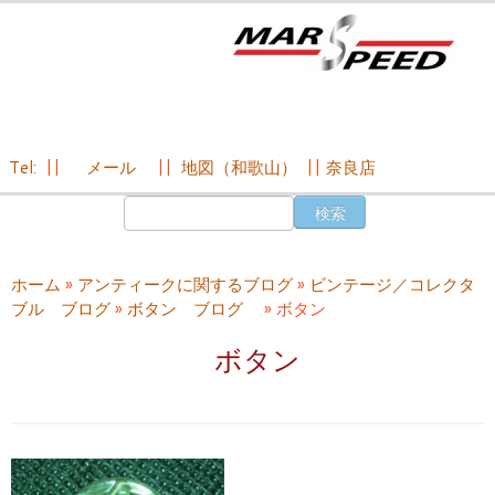
Tel:
||
メール
||
地図（和歌山）
||
奈良店
コ
検
ン
索:
テ
ン
ホーム
»
アンティークに関するブログ
»
ビンテージ／コレクタ
ツ
ブル ブログ
»
ボタン ブログ
»
ボタン
へ
ス
ボタン
キ
ッ
プ