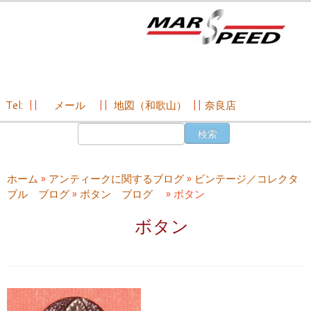
Tel:
||
メール
||
地図（和歌山）
||
奈良店
コ
検
ン
索:
テ
ン
ホーム
»
アンティークに関するブログ
»
ビンテージ／コレクタ
ツ
ブル ブログ
»
ボタン ブログ
»
ボタン
へ
ス
ボタン
キ
ッ
プ