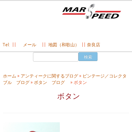
Tel:
||
メール
||
地図（和歌山）
||
奈良店
コ
検
ン
索:
テ
ン
ホーム
»
アンティークに関するブログ
»
ビンテージ／コレクタ
ツ
ブル ブログ
»
ボタン ブログ
»
ボタン
へ
ス
ボタン
キ
ッ
プ