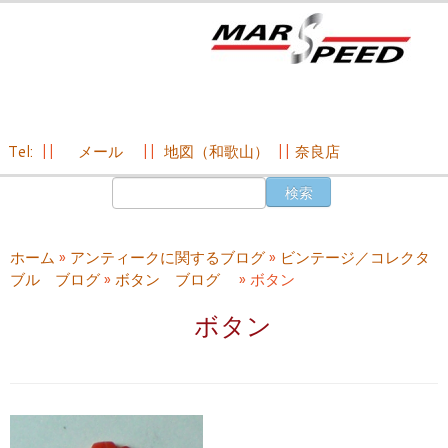
Tel:
||
メール
||
地図（和歌山）
||
奈良店
コ
検
ン
索:
テ
ン
ホーム
»
アンティークに関するブログ
»
ビンテージ／コレクタ
ツ
ブル ブログ
»
ボタン ブログ
»
ボタン
へ
ス
ボタン
キ
ッ
プ