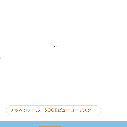
。
ョン
チッペンデール BOOKビューローデスク
→