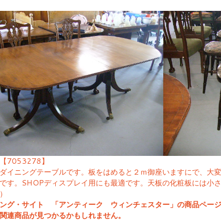
【7053278】
ダイニングテーブルです。板をはめると２ｍ御座いますにで、大
です。SHOPディスプレイ用にも最適です。天板の化粧板には小
）
ング・サイト 「アンティーク ウィンチェスター」の商品ペー
関連商品が見つかるかもしれません。