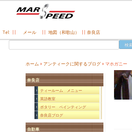
Tel:
||
メール
||
地図（和歌山）
||
奈良店
コ
検
ン
索:
テ
ン
ホーム
»
アンティークに関するブログ
»
マホガニー 
ツ
へ
奈良店
ス
キ
ティールーム メニュー
ッ
英語教室
プ
ポタリー ペインティング
奈良店ブログ
自動車