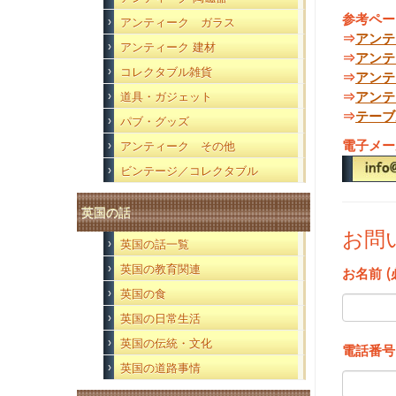
参考ペー
アンティーク ガラス
⇒
アンテ
アンティーク 建材
⇒
アンテ
コレクタブル雑貨
⇒
アンテ
⇒
アンテ
道具・ガジェット
⇒
テーブ
パブ・グッズ
電子メー
アンティーク その他
ビンテージ／コレクタブル
英国の話
お問
英国の話一覧
英国の教育関連
お名前 (
英国の食
英国の日常生活
英国の伝統・文化
電話番号
英国の道路事情