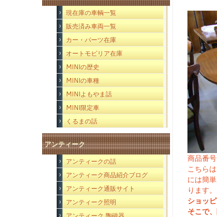
現在庫の車輌一覧
販売済み車両一覧
カー・パーツ在庫
オートモビリア在庫
MINIの歴史
MINIの車種
MINIよもやま話
MINI限定車
くるまの話
アンティーク
商品番号
アンティークの話
こちらは
アンティーク商品紹介ブログ
には簡単
アンティーク通販サイト
ります。
ショッピ
アンティーク照明
そこで、
アンティーク 陶磁器