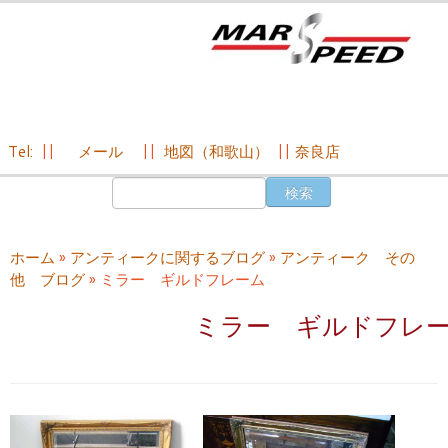
Tel:
||
メール
||
地図（和歌山）
||
奈良店
コ
検
ン
索:
テ
ン
ホーム
»
アンティークに関するブログ
»
アンティーク その
ツ
他 ブログ
»
ミラー ギルドフレーム
へ
ス
ミラー ギルドフレ
キ
ッ
プ