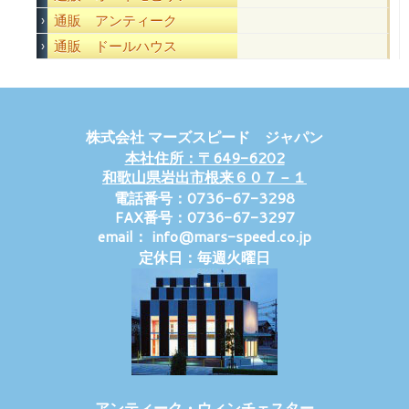
通販 アンティーク
通販 ドールハウス
株式会社 マーズスピード ジャパン
本社住所：〒649-6202
和歌山県岩出市根来６０７－１
電話番号：0736-67-3298
FAX番号：0736-67-3297
email： info@mars-speed.co.jp
定休日：毎週火曜日
アンティーク・ウィンチェスター