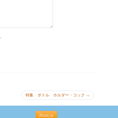
。
ョン
特集 ボトル ホルダー・コック
→
About us