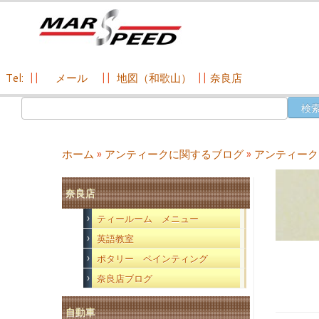
Tel:
||
メール
||
地図（和歌山）
||
奈良店
コ
検
ン
索:
テ
ン
ホーム
»
アンティークに関するブログ
»
アンティーク
ツ
へ
奈良店
ス
キ
ティールーム メニュー
ッ
英語教室
プ
ポタリー ペインティング
奈良店ブログ
自動車