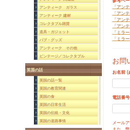
参考ペー
「アンテ
アンティーク ガラス
「アンテ
アンティーク 建材
「アンテ
コレクタブル雑貨
「アンテ
道具・ガジェット
「ミラー
「ミラー
パブ・グッズ
アンティーク その他
ビンテージ／コレクタブル
お問
英国の話
お名前 (
英国の話一覧
英国の教育関連
英国の食
電話番号
英国の日常生活
英国の伝統・文化
英国の道路事情
メールア
また、弊