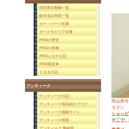
現在庫の車輌一覧
販売済み車両一覧
カー・パーツ在庫
オートモビリア在庫
MINIの歴史
MINIの車種
MINIよもやま話
MINI限定車
くるまの話
アンティーク
アンティークの話
商品番号
アンティーク商品紹介ブログ
モダン 
アンティーク通販サイト
ショッピ
そこで、
アンティーク照明
アンティーク 陶磁器