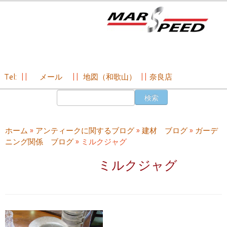
Tel:
||
メール
||
地図（和歌山）
||
奈良店
コ
検
ン
索:
テ
ン
ホーム
»
アンティークに関するブログ
»
建材 ブログ
»
ガーデ
ツ
ニング関係 ブログ
»
ミルクジャグ
へ
ス
ミルクジャグ
キ
ッ
プ