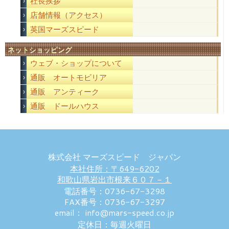
社長挨拶
店舗情報（アクセス）
英国マーズスピード
ネットショッピング
ウェブ・ショップについて
通販 オートモビリア
通販 アンティーク
通販 ドールハウス
株式会社 マーズスピード ジャパン
本社住所：〒649-6202
和歌山県岩出市根来６０７－１
電話番号：0736-67-3298
FAX番号：0736-67-3297
email： info@mars-speed.co.jp
定休日：毎週火曜日