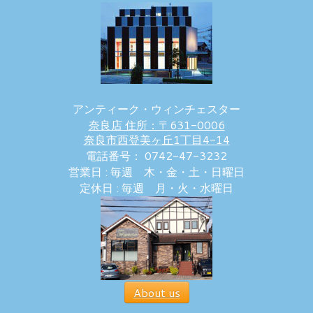
アンティーク・ウィンチェスター
奈良店 住所：〒631-0006
奈良市西登美ヶ丘1丁目4-14
電話番号： 0742-47-3232
営業日 : 毎週 木・金・土・日曜日
定休日 : 毎週 月・火・水曜日
About us