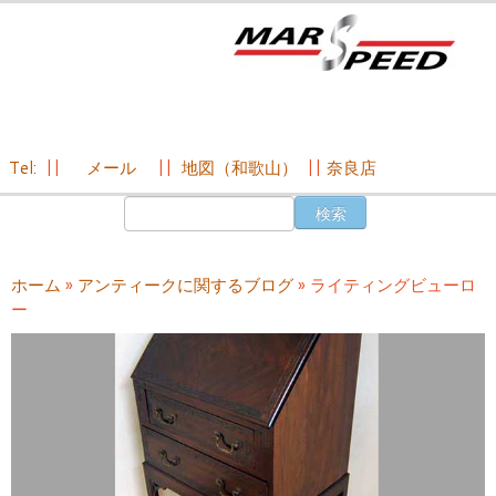
Tel:
||
メール
||
地図（和歌山）
||
奈良店
コ
検
ン
索:
テ
ン
ホーム
»
アンティークに関するブログ
»
ライティングビューロ
ツ
ー
へ
ス
キ
ッ
プ