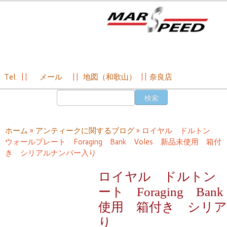
Tel:
||
メール
||
地図（和歌山）
||
奈良店
コ
検
ン
索:
テ
ン
ホーム
»
アンティークに関するブログ
»
ロイヤル ドルトン
ツ
ウォールプレート Foraging Bank Voles 新品未使用 箱付
へ
き シリアルナンバー入り
ス
キ
ロイヤル ドルトン
ッ
ート Foraging Ban
プ
使用 箱付き シリ
り