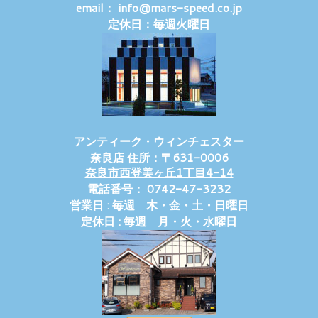
email： info@mars-speed.co.jp
定休日：毎週火曜日
アンティーク・ウィンチェスター
奈良店 住所：〒631-0006
奈良市西登美ヶ丘1丁目4-14
電話番号： 0742-47-3232
営業日 : 毎週 木・金・土・日曜日
定休日 : 毎週 月・火・水曜日