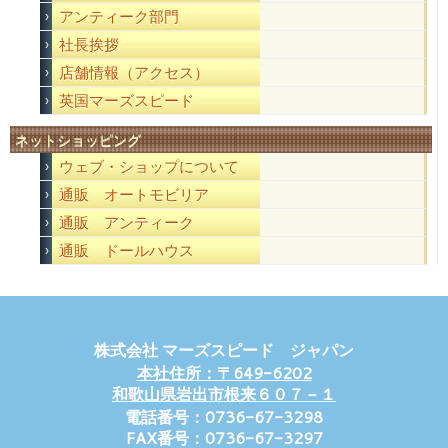
アンティーク部門
社長挨拶
店舗情報（アクセス）
英国マーズスピード
ネットショッピング
ウェブ・ショップについて
通販 オートモビリア
通販 アンティーク
通販 ドールハウス
株式会社 マーズスピード ジャパン
本社住所：〒649-6202
和歌山県岩出市根来６０７－１
電話番号：0736-67-3298
FAX番号：0736-67-3297