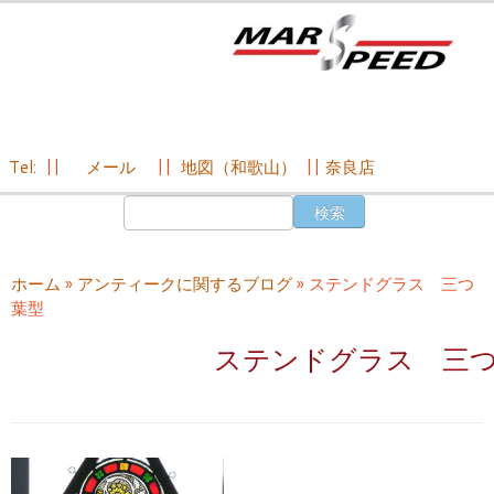
Tel:
||
メール
||
地図（和歌山）
||
奈良店
コ
検
ン
索:
テ
ン
ホーム
»
アンティークに関するブログ
»
ステンドグラス 三つ
ツ
葉型
へ
ス
ステンドグラス 三
キ
ッ
プ