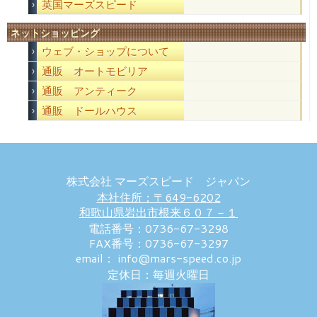
英国マーズスピード
ネットショッピング
ウェブ・ショップについて
通販 オートモビリア
通販 アンティーク
通販 ドールハウス
株式会社 マーズスピード ジャパン
本社住所：〒649-6202
和歌山県岩出市根来６０７－１
電話番号：0736-67-3298
FAX番号：0736-67-3297
email： info@mars-speed.co.jp
定休日：毎週火曜日