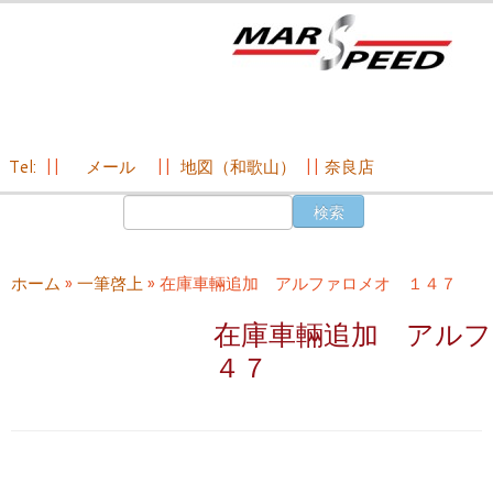
Tel:
||
メール
||
地図（和歌山）
||
奈良店
コ
検
ン
索:
テ
ン
ホーム
»
一筆啓上
»
在庫車輛追加 アルファロメオ １４７
ツ
へ
在庫車輛追加 アル
ス
４７
キ
ッ
プ