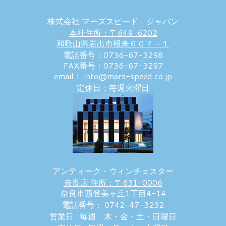
株式会社 マーズスピード ジャパン
本社住所：〒649-6202
和歌山県岩出市根来６０７－１
電話番号：0736-67-3298
FAX番号：0736-67-3297
email： info@mars-speed.co.jp
定休日：毎週火曜日
アンティーク・ウィンチェスター
奈良店 住所：〒631-0006
奈良市西登美ヶ丘1丁目4-14
電話番号： 0742-47-3232
営業日 : 毎週 木・金・土・日曜日