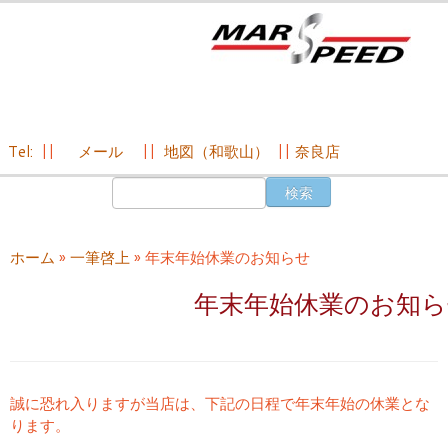
Tel:
||
メール
||
地図（和歌山）
||
奈良店
コ
検
ン
索:
テ
ン
ホーム
»
一筆啓上
»
年末年始休業のお知らせ
ツ
へ
年末年始休業のお知ら
ス
キ
ッ
プ
誠に恐れ入りますが当店は、下記の日程で年末年始の休業とな
ります。