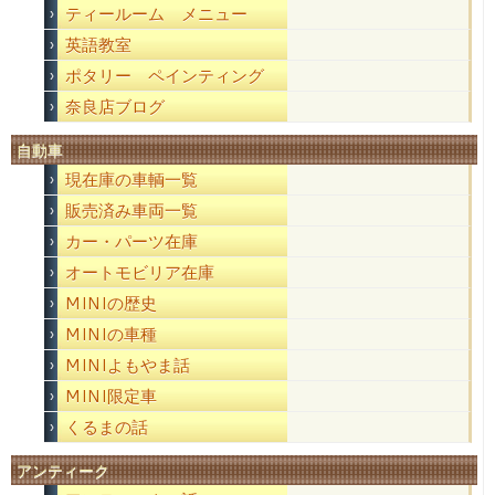
ティールーム メニュー
英語教室
ポタリー ペインティング
奈良店ブログ
自動車
現在庫の車輌一覧
販売済み車両一覧
カー・パーツ在庫
オートモビリア在庫
MINIの歴史
MINIの車種
MINIよもやま話
MINI限定車
くるまの話
アンティーク