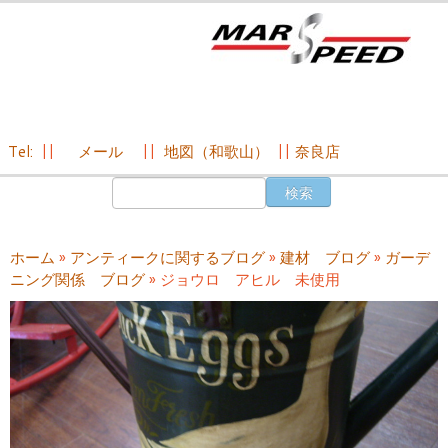
Tel:
||
メール
||
地図（和歌山）
||
奈良店
コ
検
ン
索:
テ
ン
ホーム
»
アンティークに関するブログ
»
建材 ブログ
»
ガーデ
ツ
ニング関係 ブログ
»
ジョウロ アヒル 未使用
へ
ス
キ
ッ
プ