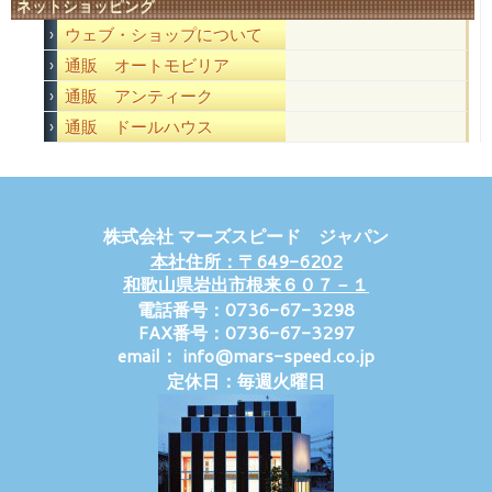
ネットショッピング
ウェブ・ショップについて
通販 オートモビリア
通販 アンティーク
通販 ドールハウス
株式会社 マーズスピード ジャパン
本社住所：〒649-6202
和歌山県岩出市根来６０７－１
電話番号：0736-67-3298
FAX番号：0736-67-3297
email： info@mars-speed.co.jp
定休日：毎週火曜日