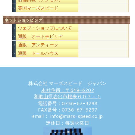
英国マーズスピード
ネットショッピング
ウェブ・ショップについて
通販 オートモビリア
通販 アンティーク
通販 ドールハウス
株式会社 マーズスピード ジャパン
本社住所：〒649-6202
和歌山県岩出市根来６０７－１
電話番号：0736-67-3298
FAX番号：0736-67-3297
email： info@mars-speed.co.jp
定休日：毎週火曜日