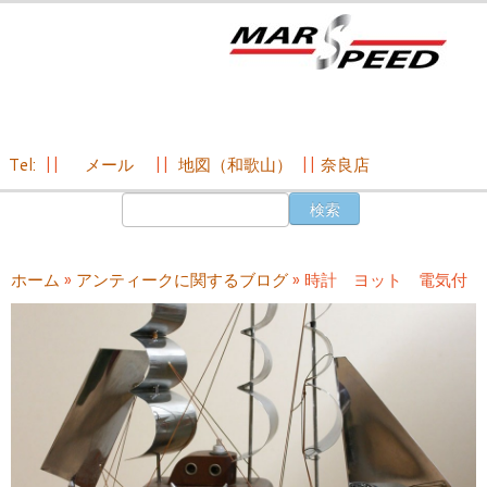
Tel:
||
メール
||
地図（和歌山）
||
奈良店
コ
検
ン
索:
テ
ン
ホーム
»
アンティークに関するブログ
»
時計 ヨット 電気付
ツ
へ
ス
キ
ッ
プ