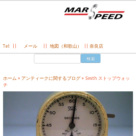
Tel:
||
メール
||
地図（和歌山）
||
奈良店
コ
検
ン
索:
テ
ン
ホーム
»
アンティークに関するブログ
»
Smith ストップウォッ
ツ
チ
へ
ス
キ
ッ
プ