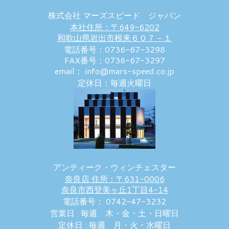
株式会社 マーズスピード ジャパン
本社住所：〒649-6202
和歌山県岩出市根来６０７－１
電話番号：0736-67-3298
FAX番号：0736-67-3297
email： info@mars-speed.co.jp
定休日：毎週火曜日
アンティーク・ウィンチェスター
奈良店 住所：〒631-0006
奈良市西登美ヶ丘1丁目4-14
電話番号： 0742-47-3232
営業日 : 毎週 木・金・土・日曜日
定休日 : 毎週 月・火・水曜日