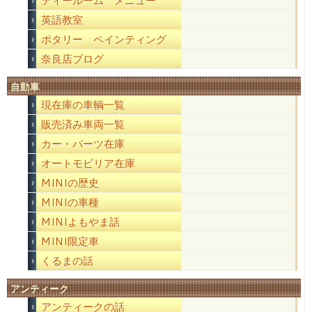
ティールーム メニュー
英語教室
ポタリー ペインティング
奈良店ブログ
自動車
現在庫の車輌一覧
販売済み車両一覧
カー・パーツ在庫
オートモビリア在庫
MINIの歴史
MINIの車種
MINIよもやま話
MINI限定車
くるまの話
アンティーク
アンティークの話