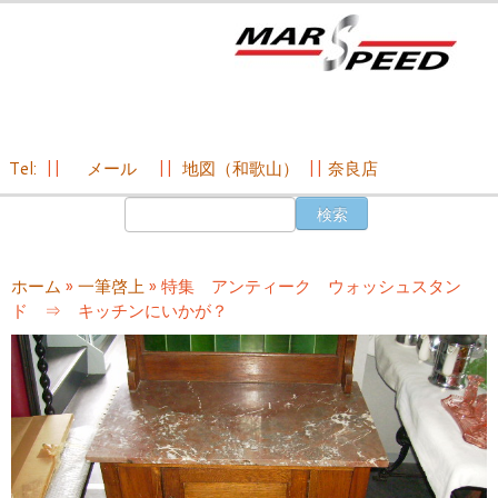
Tel:
||
メール
||
地図（和歌山）
||
奈良店
コ
検
ン
索:
テ
ン
ホーム
»
一筆啓上
»
特集 アンティーク ウォッシュスタン
ツ
ド ⇒ キッチンにいかが？
へ
ス
キ
ッ
プ