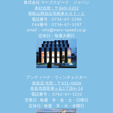
株式会社 マーズスピード ジャパン
本社住所：〒649-6202
和歌山県岩出市根来６０７－１
電話番号：0736-67-3298
FAX番号：0736-67-3297
email： info@mars-speed.co.jp
定休日：毎週火曜日
アンティーク・ウィンチェスター
奈良店 住所：〒631-0006
奈良市西登美ヶ丘1丁目4-14
電話番号： 0742-47-3232
営業日 : 毎週 木・金・土・日曜日
定休日 : 毎週 月・火・水曜日