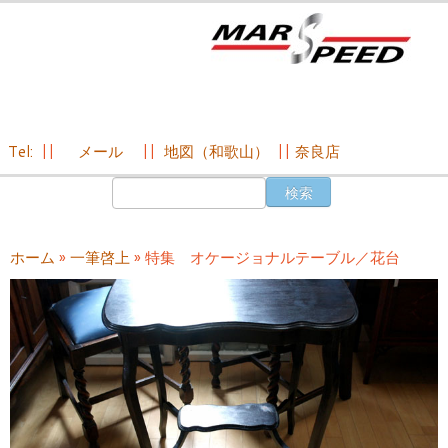
Tel:
||
メール
||
地図（和歌山）
||
奈良店
コ
検
ン
索:
テ
ン
ホーム
»
一筆啓上
»
特集 オケージョナルテーブル／花台
ツ
へ
ス
キ
ッ
プ