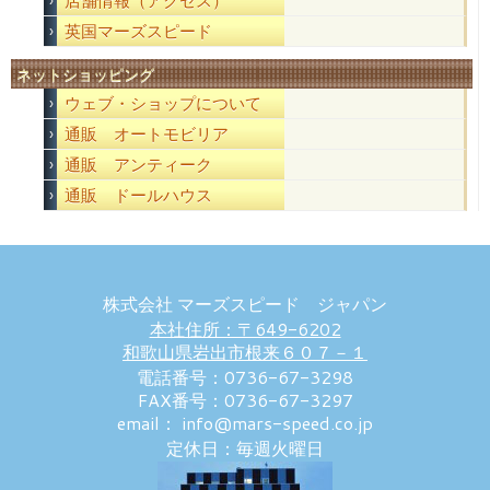
店舗情報（アクセス）
英国マーズスピード
ネットショッピング
ウェブ・ショップについて
通販 オートモビリア
通販 アンティーク
通販 ドールハウス
株式会社 マーズスピード ジャパン
本社住所：〒649-6202
和歌山県岩出市根来６０７－１
電話番号：0736-67-3298
FAX番号：0736-67-3297
email： info@mars-speed.co.jp
定休日：毎週火曜日