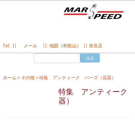
Tel:
||
メール
||
地図（和歌山）
||
奈良店
コ
検
ン
索:
テ
ン
ホーム
»
その他
»
特集 アンティーク バーズ（花器）
ツ
へ
特集 アンティーク
ス
器）
キ
ッ
プ