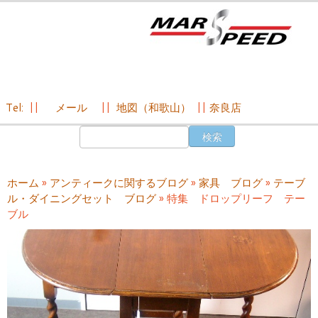
Tel:
||
メール
||
地図（和歌山）
||
奈良店
コ
検
ン
索:
テ
ン
ホーム
»
アンティークに関するブログ
»
家具 ブログ
»
テーブ
ツ
ル・ダイニングセット ブログ
»
特集 ドロップリーフ テー
へ
ブル
ス
キ
ッ
プ