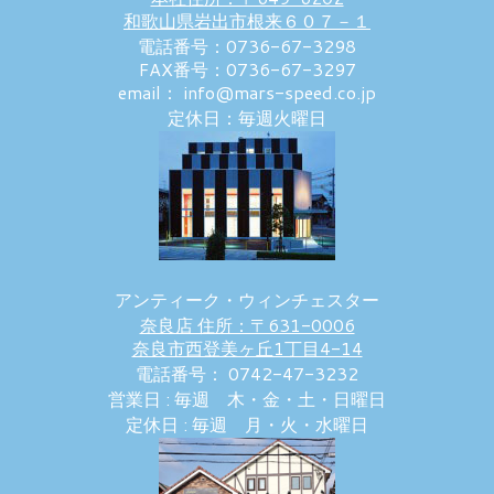
和歌山県岩出市根来６０７－１
電話番号：0736-67-3298
FAX番号：0736-67-3297
email： info@mars-speed.co.jp
定休日：毎週火曜日
アンティーク・ウィンチェスター
奈良店 住所：〒631-0006
奈良市西登美ヶ丘1丁目4-14
電話番号： 0742-47-3232
営業日 : 毎週 木・金・土・日曜日
定休日 : 毎週 月・火・水曜日