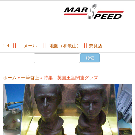
Tel:
||
メール
||
地図（和歌山）
||
奈良店
コ
検
ン
索:
テ
ン
ホーム
»
一筆啓上
»
特集 英国王室関連グッズ
ツ
へ
ス
キ
ッ
プ