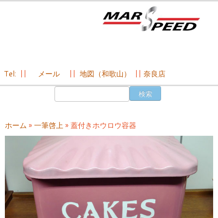
Tel:
||
メール
||
地図（和歌山）
||
奈良店
コ
検
ン
索:
テ
ン
ホーム
»
一筆啓上
»
蓋付きホウロウ容器
ツ
へ
ス
キ
ッ
プ