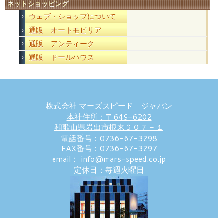
ネットショッピング
ウェブ・ショップについて
通販 オートモビリア
通販 アンティーク
通販 ドールハウス
株式会社 マーズスピード ジャパン
本社住所：〒649-6202
和歌山県岩出市根来６０７－１
電話番号：0736-67-3298
FAX番号：0736-67-3297
email： info@mars-speed.co.jp
定休日：毎週火曜日