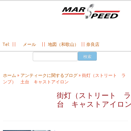
Tel:
||
メール
||
地図（和歌山）
||
奈良店
コ
検
ン
索:
テ
ン
ホーム
»
アンティークに関するブログ
»
街灯（ストリート ラ
ツ
ンプ） 土台 キャストアイロン
へ
ス
街灯（ストリート 
キ
台 キャストアイロ
ッ
プ