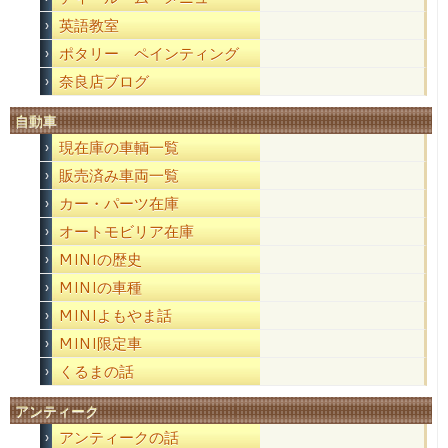
英語教室
ポタリー ペインティング
奈良店ブログ
自動車
現在庫の車輌一覧
販売済み車両一覧
カー・パーツ在庫
オートモビリア在庫
MINIの歴史
MINIの車種
MINIよもやま話
MINI限定車
くるまの話
アンティーク
アンティークの話