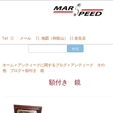
Tel:
||
メール
||
地図（和歌山）
||
奈良店
コ
検
ン
索:
テ
ン
ホーム
»
アンティークに関するブログ
»
アンティーク その
ツ
他 ブログ
»
額付き 鏡
へ
ス
額付き 鏡
キ
ッ
プ