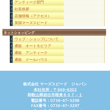
アンティーク部門
社長挨拶
店舗情報（アクセス）
英国マーズスピード
ネットショッピング
ウェブ・ショップについて
通販 オートモビリア
通販 アンティーク
通販 ドールハウス
株式会社 マーズスピード ジャパン
本社住所：〒649-6202
和歌山県岩出市根来６０７－１
電話番号：0736-67-3298
FAX番号：0736-67-3297