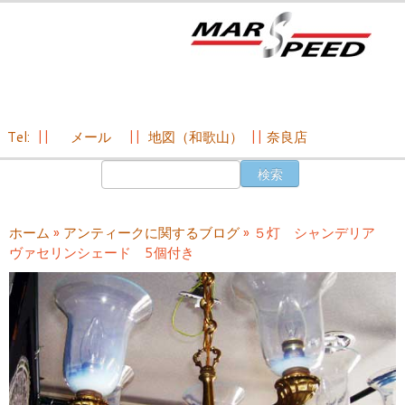
Tel:
||
メール
||
地図（和歌山）
||
奈良店
コ
検
ン
索:
テ
ン
ホーム
»
アンティークに関するブログ
»
５灯 シャンデリア
ツ
ヴァセリンシェード 5個付き
へ
ス
キ
ッ
プ