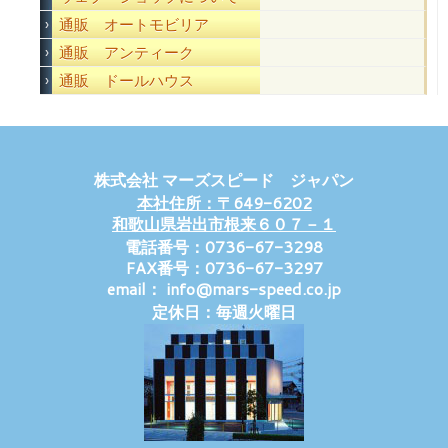
通販 オートモビリア
通販 アンティーク
通販 ドールハウス
株式会社 マーズスピード ジャパン
本社住所：〒649-6202
和歌山県岩出市根来６０７－１
電話番号：0736-67-3298
FAX番号：0736-67-3297
email： info@mars-speed.co.jp
定休日：毎週火曜日