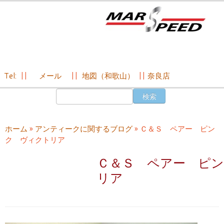
Tel:
||
メール
||
地図（和歌山）
||
奈良店
コ
検
ン
索:
テ
ン
ホーム
»
アンティークに関するブログ
»
Ｃ＆Ｓ ペアー ピン
ツ
ク ヴィクトリア
へ
ス
Ｃ＆Ｓ ペアー ピ
キ
リア
ッ
プ