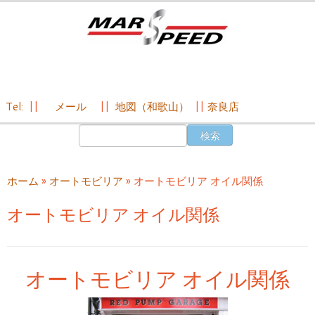
Tel:
||
メール
||
地図（和歌山）
||
奈良店
コ
検
ン
索:
テ
ン
ホーム
»
オートモビリア
»
オートモビリア オイル関係
ツ
へ
オートモビリア オイル関係
ス
キ
ッ
プ
オートモビリア オイル関係