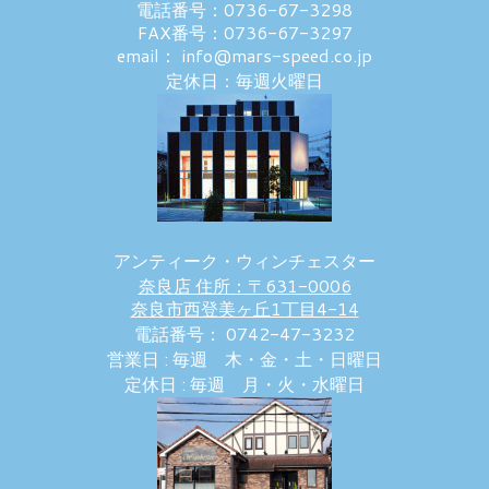
電話番号：0736-67-3298
FAX番号：0736-67-3297
email： info@mars-speed.co.jp
定休日：毎週火曜日
アンティーク・ウィンチェスター
奈良店 住所：〒631-0006
奈良市西登美ヶ丘1丁目4-14
電話番号： 0742-47-3232
営業日 : 毎週 木・金・土・日曜日
定休日 : 毎週 月・火・水曜日