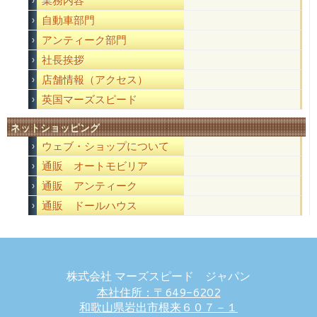
業務内容
自動車部門
アンティーク部門
社長挨拶
店舗情報（アクセス）
英国マーズスピード
ネットショッピング
ウェブ・ショップについて
通販 オートモビリア
通販 アンティーク
通販 ドールハウス
株式会社 マーズスピード ジャパン
本社住所：〒649-6202
和歌山県岩出市根来６０７－１