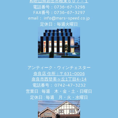
和歌山県岩出市根来６０７－１
電話番号：0736-67-3298
FAX番号：0736-67-3297
email： info@mars-speed.co.jp
定休日：毎週火曜日
アンティーク・ウィンチェスター
奈良店 住所：〒631-0006
奈良市西登美ヶ丘1丁目4-14
電話番号： 0742-47-3232
営業日 : 毎週 木・金・土・日曜日
定休日 : 毎週 月・火・水曜日