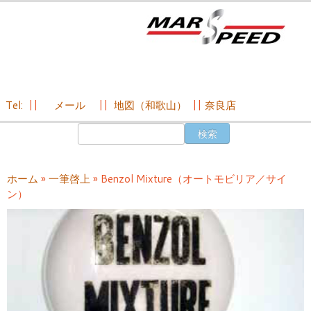
Tel:
||
メール
||
地図（和歌山）
||
奈良店
コ
検
ン
索:
テ
ン
ホーム
»
一筆啓上
»
Benzol Mixture（オートモビリア／サイ
ツ
ン）
へ
ス
キ
ッ
プ