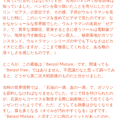
で見ていた世代ではないのですが、出光のTV CMで存在自体は
知っていました。ベンゼンを取り除いたことを売りにしたガソ
リン「ゼアス」の宣伝です。その後、子供がウルトラマンを見
出した時に、このシリーズを改めてビデオで見たのですが、な
かなかシュールな世界観でした。ウルトラマンの名前が「ゼア
ス」で、異常な潔癖症。変身するときに使うツールは電動歯ブ
ラシ。地球を汚す敵役は「ベンゼン星人」。秘密基地がガソリ
ンスタンド。ウルトラマン・シリーズの中でも下らなさはピカ
イチだと思いますが、ここまで徹底してくれると、ある種の
清々しさを感じたものです。）
ところが、この看板は「Benzol Mixture」です。間違っても
「Benzol Free」ではありません。不思議だなと思って調べてみ
ると、どうやら第二次大戦前後のものだと分かりました。
当時の世界情勢では、「石油の一滴、血の一滴」で、ガソリン
も節約しなければなりませんでした。そこで目を付けられたの
が、石炭からコークスを製造する際に副産物として出てくるベ
ンゼンだったようです。ただ、どうしても熱量は少なくなりま
すし、煤も多くなる（オイルが汚れやすくなる）はずです。
「Benzol Mixture」と示すことに何のメリットがあったのか。