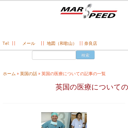
Tel:
||
メール
||
地図（和歌山）
||
奈良店
コ
検
ン
索:
テ
ン
ホーム
»
英国の話
»
英国の医療についての記事の一覧
ツ
へ
英国の医療について
ス
キ
ッ
プ