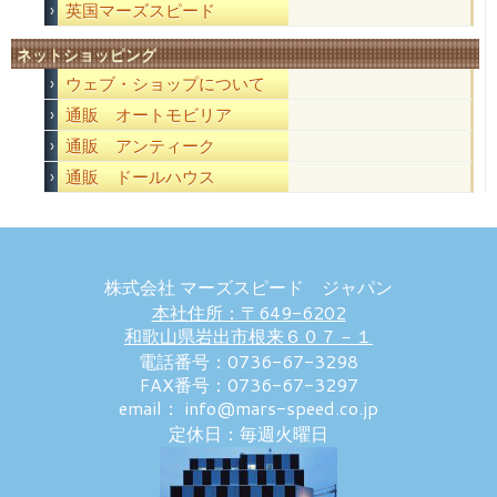
英国マーズスピード
ネットショッピング
ウェブ・ショップについて
通販 オートモビリア
通販 アンティーク
通販 ドールハウス
株式会社 マーズスピード ジャパン
本社住所：〒649-6202
和歌山県岩出市根来６０７－１
電話番号：0736-67-3298
FAX番号：0736-67-3297
email： info@mars-speed.co.jp
定休日：毎週火曜日