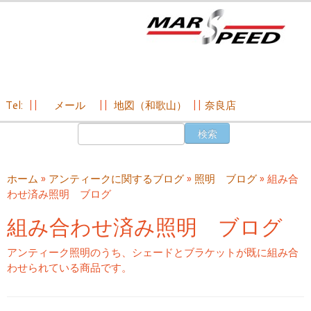
Tel:
||
メール
||
地図（和歌山）
||
奈良店
コ
検
ン
索:
テ
ン
ホーム
»
アンティークに関するブログ
»
照明 ブログ
»
組み合
ツ
わせ済み照明 ブログ
へ
ス
組み合わせ済み照明 ブログ
キ
ッ
アンティーク照明のうち、シェードとブラケットが既に組み合
プ
わせられている商品です。