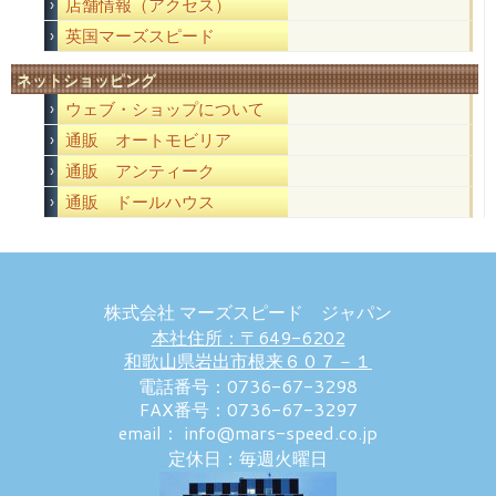
店舗情報（アクセス）
英国マーズスピード
ネットショッピング
ウェブ・ショップについて
通販 オートモビリア
通販 アンティーク
通販 ドールハウス
株式会社 マーズスピード ジャパン
本社住所：〒649-6202
和歌山県岩出市根来６０７－１
電話番号：0736-67-3298
FAX番号：0736-67-3297
email： info@mars-speed.co.jp
定休日：毎週火曜日