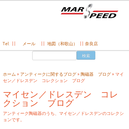
Tel:
||
メール
||
地図（和歌山）
||
奈良店
コ
検
ン
索:
テ
ン
ホーム
»
アンティークに関するブログ
»
陶磁器 ブログ
»
マイ
ツ
セン／ドレスデン コレクション ブログ
へ
ス
マイセン／ドレスデン コレ
キ
クション ブログ
ッ
プ
アンティーク陶磁器のうち、マイセン／ドレスデンのコレクシ
ョンです。