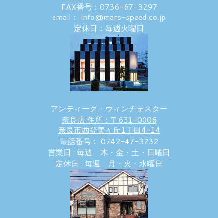
FAX番号：0736-67-3297
email： info@mars-speed.co.jp
定休日：毎週火曜日
アンティーク・ウィンチェスター
奈良店 住所：〒631-0006
奈良市西登美ヶ丘1丁目4-14
電話番号： 0742-47-3232
営業日 : 毎週 木・金・土・日曜日
定休日 : 毎週 月・火・水曜日