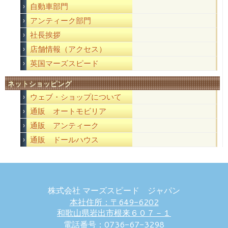
自動車部門
アンティーク部門
社長挨拶
店舗情報（アクセス）
英国マーズスピード
ネットショッピング
ウェブ・ショップについて
通販 オートモビリア
通販 アンティーク
通販 ドールハウス
株式会社 マーズスピード ジャパン
本社住所：〒649-6202
和歌山県岩出市根来６０７－１
電話番号：0736-67-3298