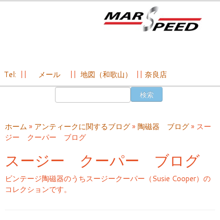
Tel:
||
メール
||
地図（和歌山）
||
奈良店
コ
検
ン
索:
テ
ン
ホーム
»
アンティークに関するブログ
»
陶磁器 ブログ
»
スー
ツ
ジー クーパー ブログ
へ
ス
スージー クーパー ブログ
キ
ッ
ビンテージ陶磁器のうちスージークーパー（Susie Cooper）の
プ
コレクションです。