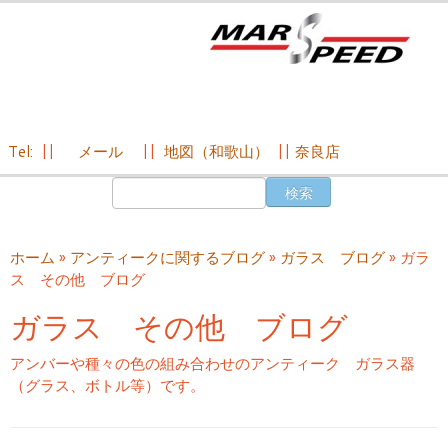
Tel:
||
メール
||
地図（和歌山）
||
奈良店
コ
検
ン
索:
テ
ン
ホーム
»
アンティークに関するブログ
»
ガラス ブログ
»
ガラ
ツ
ス その他 ブログ
へ
ス
ガラス その他 ブログ
キ
ッ
アンバーや種々の色の組み合わせのアンティーク ガラス器
プ
（グラス、ボトル等）です。