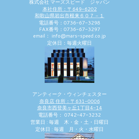
株式会社 マーズスピード ジャパン
本社住所：〒649-6202
和歌山県岩出市根来６０７－１
電話番号：0736-67-3298
FAX番号：0736-67-3297
email： info@mars-speed.co.jp
定休日：毎週火曜日
アンティーク・ウィンチェスター
奈良店 住所：〒631-0006
奈良市西登美ヶ丘1丁目4-14
電話番号： 0742-47-3232
営業日 : 毎週 木・金・土・日曜日
定休日 : 毎週 月・火・水曜日