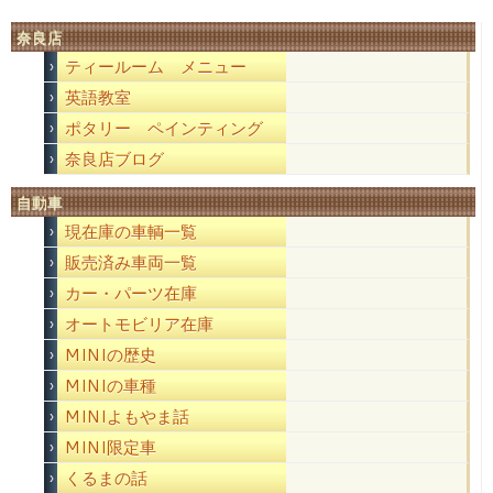
奈良店
ティールーム メニュー
英語教室
ポタリー ペインティング
奈良店ブログ
自動車
現在庫の車輌一覧
販売済み車両一覧
カー・パーツ在庫
オートモビリア在庫
MINIの歴史
MINIの車種
MINIよもやま話
MINI限定車
くるまの話