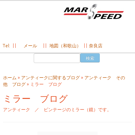
Tel:
||
メール
||
地図（和歌山）
||
奈良店
コ
検
ン
索:
テ
ン
ホーム
»
アンティークに関するブログ
»
アンティーク その
ツ
他 ブログ
»
ミラー ブログ
へ
ス
ミラー ブログ
キ
ッ
アンティーク ／ ビンテージのミラー（鏡）です。
プ