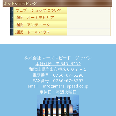
ネットショッピング
ウェブ・ショップについて
通販 オートモビリア
通販 アンティーク
通販 ドールハウス
株式会社 マーズスピード ジャパン
本社住所：〒649-6202
和歌山県岩出市根来６０７－１
電話番号：0736-67-3298
FAX番号：0736-67-3297
email： info@mars-speed.co.jp
定休日：毎週火曜日