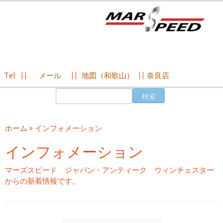
Tel:
||
メール
||
地図（和歌山）
||
奈良店
コ
検
ン
索:
テ
ン
ホーム
»
インフォメーション
ツ
へ
インフォメーション
ス
キ
マーズスピード ジャパン・アンティーク ウィンチェスター
ッ
からの新着情報です。
プ