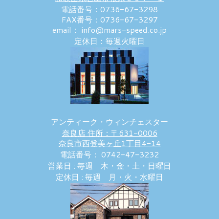
電話番号：0736-67-3298
FAX番号：0736-67-3297
email： info@mars-speed.co.jp
定休日：毎週火曜日
アンティーク・ウィンチェスター
奈良店 住所：〒631-0006
奈良市西登美ヶ丘1丁目4-14
電話番号： 0742-47-3232
営業日 : 毎週 木・金・土・日曜日
定休日 : 毎週 月・火・水曜日