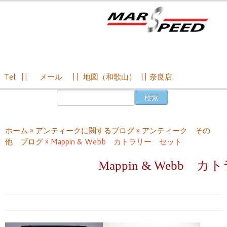
Tel:
||
メール
||
地図（和歌山）
||
奈良店
コ
検
ン
索:
テ
ン
ホーム
»
アンティークに関するブログ
»
アンティーク その
ツ
他 ブログ
»
Mappin & Webb カトラリー セット
へ
ス
Mappin & Webb
キ
ッ
プ