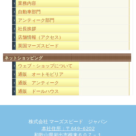
業務内容
自動車部門
アンティーク部門
社長挨拶
店舗情報（アクセス）
英国マーズスピード
ネットショッピング
ウェブ・ショップについて
通販 オートモビリア
通販 アンティーク
通販 ドールハウス
株式会社 マーズスピード ジャパン
本社住所：〒649-6202
和歌山県岩出市根来６０７－１