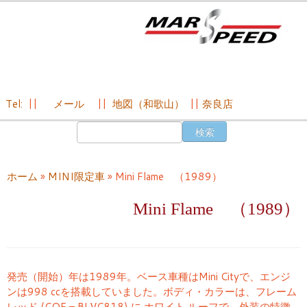
Tel:
||
メール
||
地図（和歌山）
||
奈良店
コ
検
ン
索:
テ
ン
ホーム
»
MINI限定車
»
Mini Flame （1989）
ツ
へ
Mini Flame （1989）
ス
キ
ッ
プ
発売（開始）年は1989年。ベース車種はMini Cityで、エンジ
ンは998 ccを搭載していました。ボディ・カラーは、フレーム
レッド (COF – BLVC818) に ホワイト ルーフで、外装の特徴