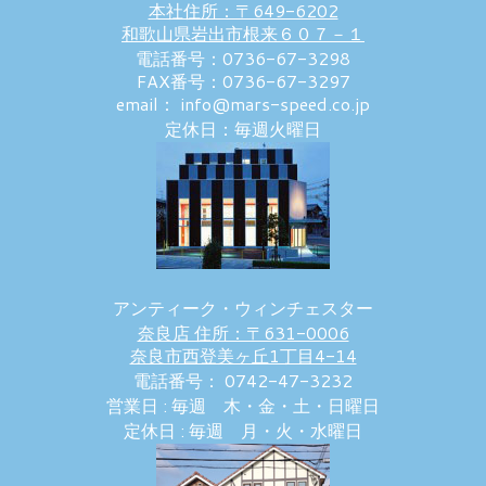
本社住所：〒649-6202
和歌山県岩出市根来６０７－１
電話番号：0736-67-3298
FAX番号：0736-67-3297
email： info@mars-speed.co.jp
定休日：毎週火曜日
アンティーク・ウィンチェスター
奈良店 住所：〒631-0006
奈良市西登美ヶ丘1丁目4-14
電話番号： 0742-47-3232
営業日 : 毎週 木・金・土・日曜日
定休日 : 毎週 月・火・水曜日