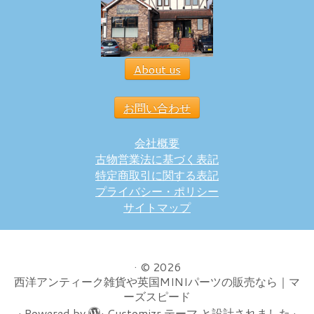
About us
お問い合わせ
会社概要
古物営業法に基づく表記
特定商取引に関する表記
プライバシー・ポリシー
サイトマップ
·
© 2026
西洋アンティーク雑貨や英国MINIパーツの販売なら｜マ
ーズスピード
·
Powered by
·
Customizr テーマ
と設計されました
·