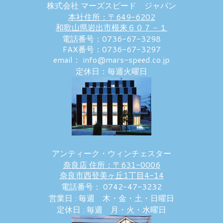
株式会社 マーズスピード ジャパン
本社住所：〒649-6202
和歌山県岩出市根来６０７－１
電話番号：0736-67-3298
FAX番号：0736-67-3297
email： info@mars-speed.co.jp
定休日：毎週火曜日
アンティーク・ウィンチェスター
奈良店 住所：〒631-0006
奈良市西登美ヶ丘1丁目4-14
電話番号： 0742-47-3232
営業日 : 毎週 木・金・土・日曜日
定休日 : 毎週 月・火・水曜日