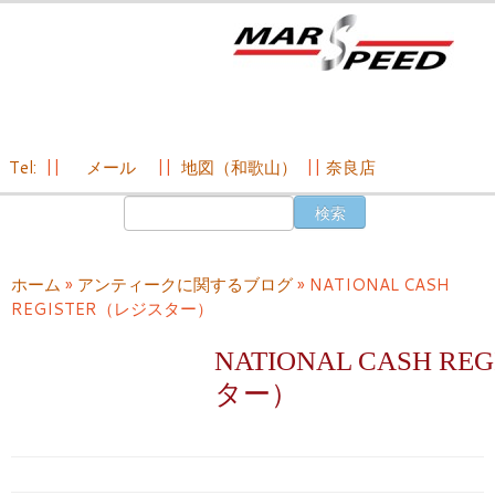
Tel:
||
メール
||
地図（和歌山）
||
奈良店
コ
検
ン
索:
テ
ン
ホーム
»
アンティークに関するブログ
»
NATIONAL CASH
ツ
REGISTER（レジスター）
へ
ス
NATIONAL CASH R
キ
ター）
ッ
プ