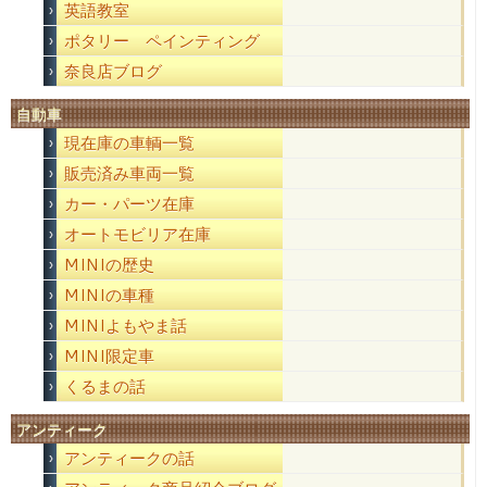
英語教室
ポタリー ペインティング
奈良店ブログ
自動車
現在庫の車輌一覧
販売済み車両一覧
カー・パーツ在庫
オートモビリア在庫
MINIの歴史
MINIの車種
MINIよもやま話
MINI限定車
くるまの話
アンティーク
アンティークの話