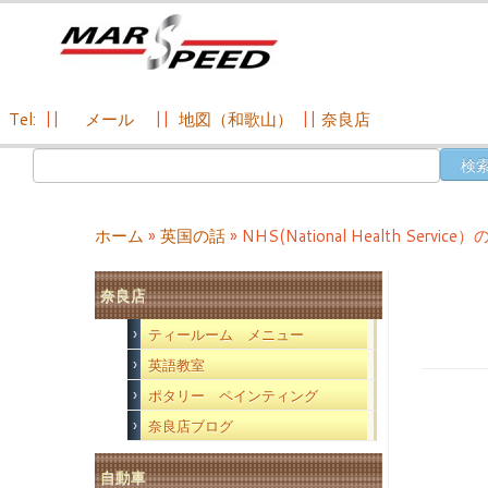
Tel:
||
メール
||
地図（和歌山）
||
奈良店
コ
検
ン
索:
テ
ン
ホーム
»
英国の話
»
NHS(National Health Servic
ツ
へ
奈良店
ス
キ
ティールーム メニュー
ッ
英語教室
プ
ポタリー ペインティング
奈良店ブログ
自動車