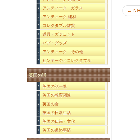
アンティーク ガラス
←
NHS
アンティーク 建材
コレクタブル雑貨
道具・ガジェット
パブ・グッズ
アンティーク その他
ビンテージ／コレクタブル
英国の話
英国の話一覧
英国の教育関連
英国の食
英国の日常生活
英国の伝統・文化
英国の道路事情