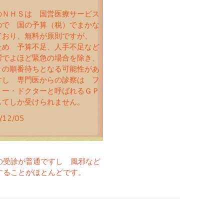
のＮＨＳは 国営医療サービス
ので 国の予算（税）でまかな
ており、無料が原則ですが、
ため 予算不足、人手不足など
響でよほど緊急の場合を除き、
りの順番待ちとなる可能性があ
すし 専門医からの診察は フ
リー・ドクターと呼ばれるＧＰ
してしか受けられません。
/12/05
の受診が普通ですし 風邪など
することがほとんどです。
ョン