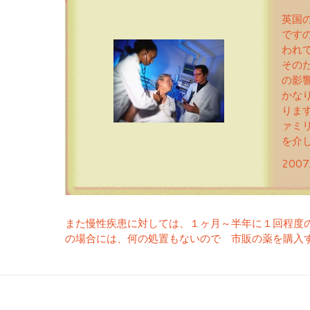
英国
です
われ
その
の影
かな
りま
ァミ
を介
2007
また慢性疾患に対しては、１ヶ月～半年に１回程度
の場合には、何の処置もないので 市販の薬を購入
投稿ナビゲーシ