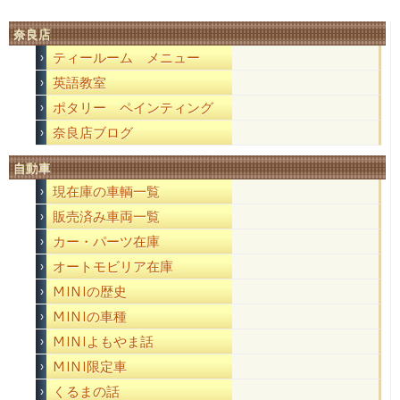
奈良店
ティールーム メニュー
英語教室
ポタリー ペインティング
奈良店ブログ
自動車
現在庫の車輌一覧
販売済み車両一覧
カー・パーツ在庫
オートモビリア在庫
MINIの歴史
MINIの車種
MINIよもやま話
MINI限定車
くるまの話