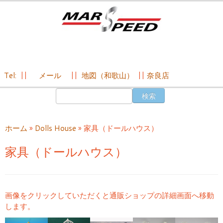
Tel:
||
メール
||
地図（和歌山）
||
奈良店
コ
検
ン
索:
テ
ン
ホーム
»
Dolls House
»
家具（ドールハウス）
ツ
へ
家具（ドールハウス）
ス
キ
ッ
プ
画像をクリックしていただくと通販ショップの詳細画面へ移動
します。