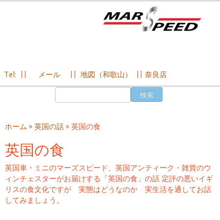
Tel:
||
メール
||
地図（和歌山）
||
奈良店
コ
検
ン
索:
テ
ン
ホーム
»
英国の話
»
英国の食
ツ
へ
英国の食
ス
キ
英国車・ミニのマーズスピード、英国アンティーク・雑貨のウ
ッ
ィンチェスターがお届けする「英国の食」の話 定評の悪いイギ
プ
リスの食文化ですが 実態はどうなのか 実生活を通してお話
してみましょう。