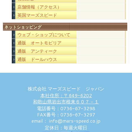
店舗情報（アクセス）
英国マーズスピード
ネットショッピング
ウェブ・ショップについて
通販 オートモビリア
通販 アンティーク
通販 ドールハウス
株式会社 マーズスピード ジャパン
本社住所：〒649-6202
和歌山県岩出市根来６０７－１
電話番号：0736-67-3298
FAX番号：0736-67-3297
email： info@mars-speed.co.jp
定休日：毎週火曜日