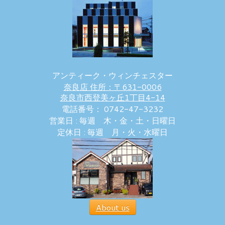
アンティーク・ウィンチェスター
奈良店 住所：〒631-0006
奈良市西登美ヶ丘1丁目4-14
電話番号： 0742-47-3232
営業日 : 毎週 木・金・土・日曜日
定休日 : 毎週 月・火・水曜日
About us