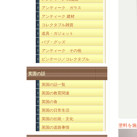
アンティーク ガラス
アンティーク 建材
コレクタブル雑貨
道具・ガジェット
パブ・グッズ
アンティーク その他
ビンテージ／コレクタブル
英国の話
英国の話一覧
英国の教育関連
英国の食
英国の日常生活
英国の伝統・文化
塗料を施
英国の道路事情