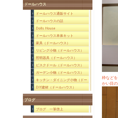
ドールハウス
ドールハウス通販サイト
ドールハウスの話
Dolls House
ドールハウス本体キット
家具（ドールハウス）
リビング小物（ドールハウス）
照明器具（ドールハウス）
ビスクドール（ドールハウス）
ガーデン小物（ドールハウス）
枠などを
キッチン・ダイニング小物（ドー
かい目の
ルハウス）
DIY建材（ドールハウス）
ブログ
ブログ 一筆啓上