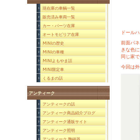
現在庫の車輌一覧
販売済み車両一覧
カー・パーツ在庫
ドールハ
オートモビリア在庫
前面パ
MINIの歴史
きな色に
MINIの車種
同じ家で
MINIよもやま話
今回は外
MINI限定車
くるまの話
アンティーク
アンティークの話
アンティーク商品紹介ブログ
アンティーク通販サイト
アンティーク照明
アンティーク 陶磁器