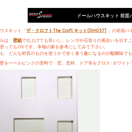
ドールハウスキット 前面
ウスキット「
ザ・クロフトThe Croft キット[DH037]
」の前面パ
ネルは
壁紙
で仕上げても良いし、レンガや石造りの風合いを出す
塗ってもOKです。本物の家を参考にしてみて下さい。
も どんな材質のものを使うかで全く違う趣になるのが醍醐味で
壁をペールピンクの塗料で 窓、窓枠、ドア等をグロス･ホワイト