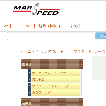
Tel:
||
メール
||
地図（和歌山）
||
奈良店
コ
検
ン
索:
テ
ン
ホーム
»
ドールハウス キット ブログ
»
ドールハウ
ツ
へ
奈良店
ス
キ
ティールーム メニュー
ッ
英語教室
プ
ポタリー ペインティング
奈良店ブログ
自動車