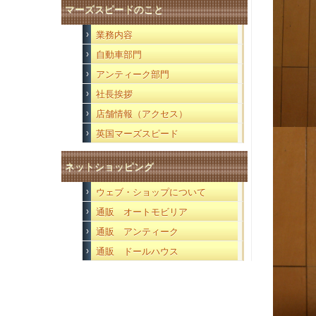
マーズスピードのこと
業務内容
自動車部門
アンティーク部門
社長挨拶
店舗情報（アクセス）
英国マーズスピード
ネットショッピング
ウェブ・ショップについて
通販 オートモビリア
通販 アンティーク
通販 ドールハウス