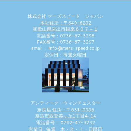
株式会社 マーズスピード ジャパン
本社住所：〒649-6202
和歌山県岩出市根来６０７－１
電話番号：0736-67-3298
FAX番号：0736-67-3297
email： info@mars-speed.co.jp
定休日：毎週火曜日
アンティーク・ウィンチェスター
奈良店 住所：〒631-0006
奈良市西登美ヶ丘1丁目4-14
電話番号： 0742-47-3232
営業日 : 毎週 木・金・土・日曜日