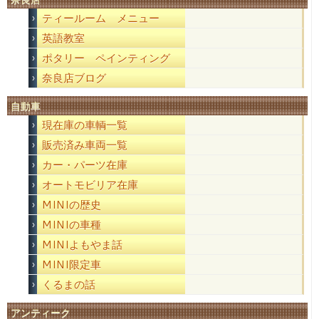
ティールーム メニュー
英語教室
ポタリー ペインティング
奈良店ブログ
自動車
現在庫の車輌一覧
販売済み車両一覧
カー・パーツ在庫
オートモビリア在庫
MINIの歴史
MINIの車種
MINIよもやま話
MINI限定車
くるまの話
アンティーク