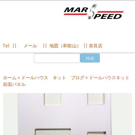
Tel:
||
メール
||
地図（和歌山）
||
奈良店
コ
検
ン
索:
テ
ン
ホーム
»
ドールハウス キット ブログ
»
ドールハウスキット
ツ
前面パネル
へ
ス
キ
ッ
プ