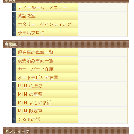
ティールーム メニュー
英語教室
ポタリー ペインティング
奈良店ブログ
自動車
現在庫の車輌一覧
販売済み車両一覧
カー・パーツ在庫
オートモビリア在庫
MINIの歴史
MINIの車種
MINIよもやま話
MINI限定車
くるまの話
アンティーク