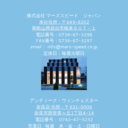
株式会社 マーズスピード ジャパン
本社住所：〒649-6202
和歌山県岩出市根来６０７－１
電話番号：0736-67-3298
FAX番号：0736-67-3297
email： info@mars-speed.co.jp
定休日：毎週火曜日
アンティーク・ウィンチェスター
奈良店 住所：〒631-0006
奈良市西登美ヶ丘1丁目4-14
電話番号： 0742-47-3232
営業日 : 毎週 木・金・土・日曜日