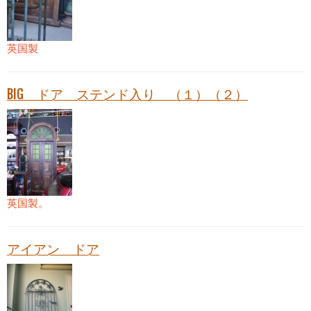
英国製
BIG ドア ステンド入り （１）（２）
英国製。
アイアン ドア