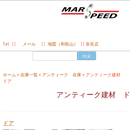
Tel:
||
メール
||
地図（和歌山）
||
奈良店
コ
検
ン
索:
テ
ン
ホーム
»
在庫一覧
»
アンティーク 在庫
»
アンティーク建材
ツ
ドア
へ
ス
アンティーク建材 
キ
ッ
プ
ドア