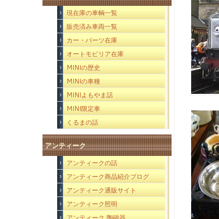
現在庫の車輌一覧
販売済み車両一覧
カー・パーツ在庫
オートモビリア在庫
MINIの歴史
MINIの車種
MINIよもやま話
MINI限定車
くるまの話
アンティーク
アンティークの話
アンティーク商品紹介ブログ
アンティーク通販サイト
アンティーク照明
アンティーク 陶磁器