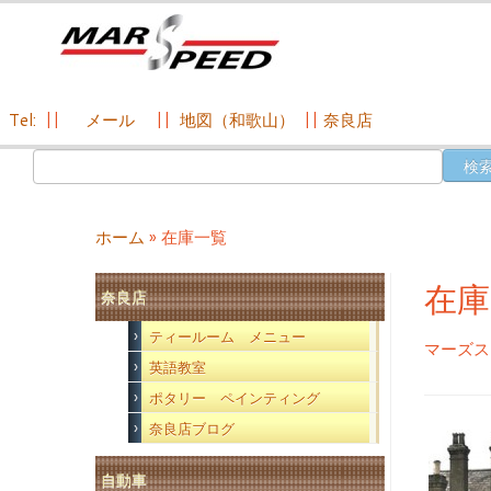
Tel:
||
メール
||
地図（和歌山）
||
奈良店
コ
検
ン
索:
テ
ン
ホーム
»
在庫一覧
ツ
へ
在庫
奈良店
ス
キ
ティールーム メニュー
マーズス
ッ
英語教室
プ
ポタリー ペインティング
奈良店ブログ
自動車