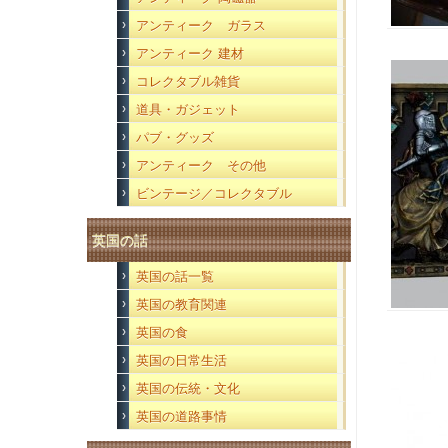
アンティーク ガラス
アンティーク 建材
コレクタブル雑貨
道具・ガジェット
パブ・グッズ
アンティーク その他
ビンテージ／コレクタブル
英国の話
英国の話一覧
英国の教育関連
英国の食
英国の日常生活
英国の伝統・文化
英国の道路事情