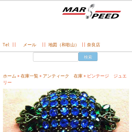
Tel:
||
メール
||
地図（和歌山）
||
奈良店
コ
検
ン
索:
テ
ン
ホーム
»
在庫一覧
»
アンティーク 在庫
»
ビンテージ ジュエ
ツ
リー
へ
ス
キ
ッ
プ