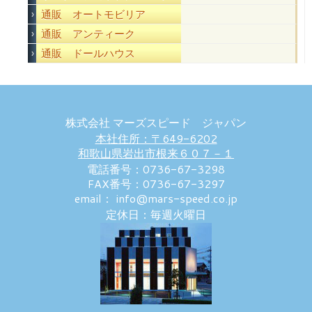
通販 オートモビリア
通販 アンティーク
通販 ドールハウス
株式会社 マーズスピード ジャパン
本社住所：〒649-6202
和歌山県岩出市根来６０７－１
電話番号：0736-67-3298
FAX番号：0736-67-3297
email： info@mars-speed.co.jp
定休日：毎週火曜日