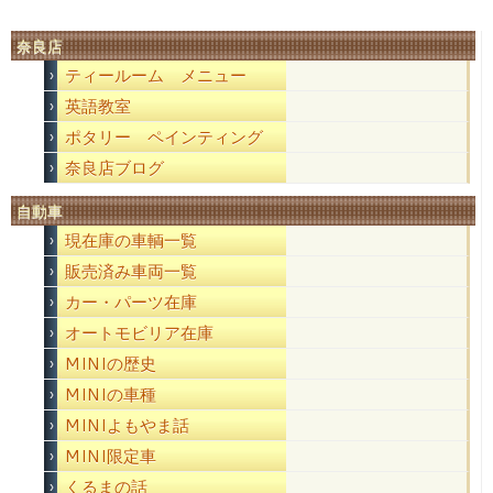
奈良店
ティールーム メニュー
英語教室
ポタリー ペインティング
奈良店ブログ
自動車
現在庫の車輌一覧
販売済み車両一覧
カー・パーツ在庫
オートモビリア在庫
MINIの歴史
MINIの車種
MINIよもやま話
MINI限定車
くるまの話