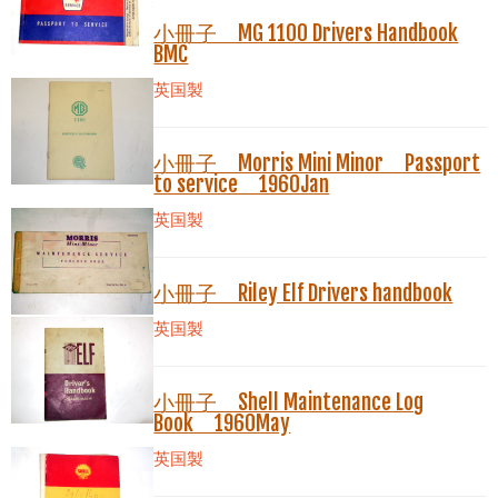
小冊子 MG 1100 Drivers Handbook
BMC
英国製
小冊子 Morris Mini Minor Passport
to service 1960Jan
英国製
小冊子 Riley Elf Drivers handbook
英国製
小冊子 Shell Maintenance Log
Book 1960May
英国製