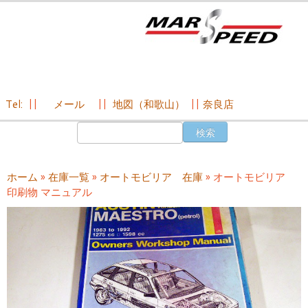
Tel:
||
メール
||
地図（和歌山）
||
奈良店
コ
検
ン
索:
テ
ン
ホーム
»
在庫一覧
»
オートモビリア 在庫
»
オートモビリア
ツ
印刷物 マニュアル
へ
ス
キ
ッ
プ