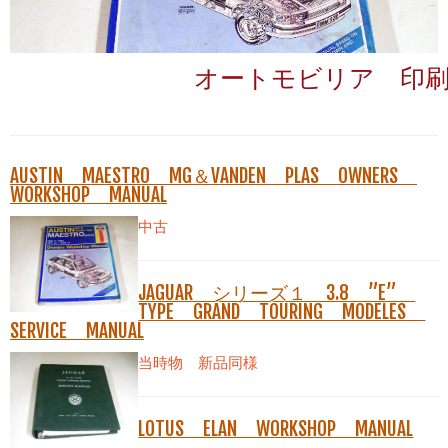
オートモビリア 印刷
AUSTIN MAESTRO MG＆VANDEN PLAS OWNERS
WORKSHOP MANUAL
中古
JAGUAR シリーズ１ 3.8 ”E”
TYPE GRAND TOURING MODELES
SERVICE MANUAL
当時物 新品同様
LOTUS ELAN WORKSHOP MANUAL