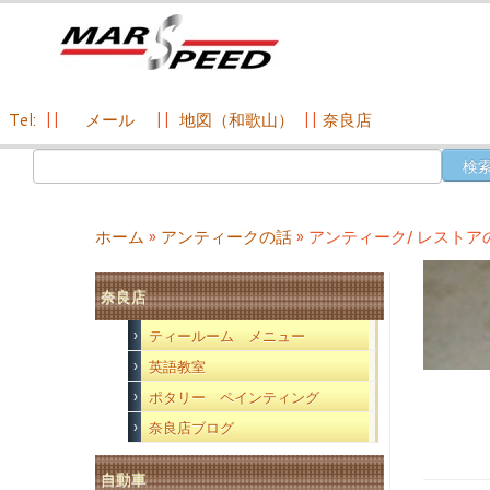
Tel:
||
メール
||
地図（和歌山）
||
奈良店
コ
検
ン
索:
テ
ン
ホーム
»
アンティークの話
»
アンティーク/ レストア
ツ
へ
奈良店
ス
キ
ティールーム メニュー
ッ
英語教室
プ
ポタリー ペインティング
奈良店ブログ
自動車